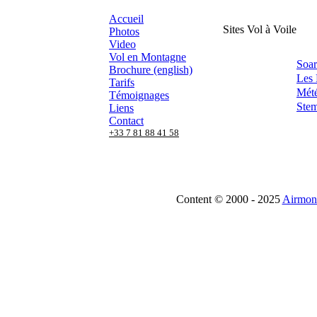
Accueil
Sites Vol à Voile
Photos
Video
Vol en Montagne
Soar
Brochure (english)
Les 
Tarifs
Mét
Témoignages
Ste
Liens
Contact
+33 7 81 88 41 58
Content © 2000 - 2025
Airmoni